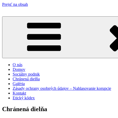
Prejsť na obsah
Chránená dielna
O nás
Domov
Sociálny podnik
Chránená dielňa
Galéria
Zásady ochrany osobných údajov – Nahlasovanie korupcie
Kontakt
Etický kódex
Chránená dielňa